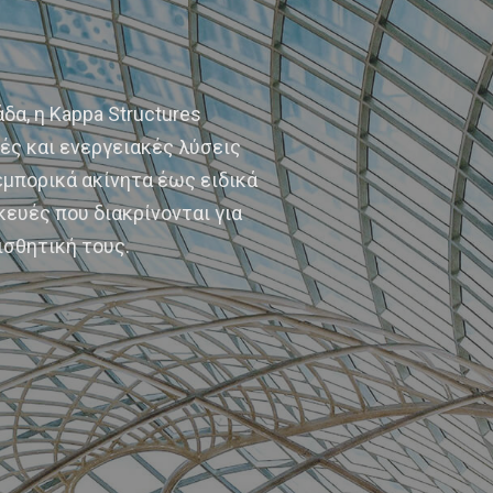
δα, η Kappa Structures
ς και ενεργειακές λύσεις
μπορικά ακίνητα έως ειδικά
κευές που διακρίνονται για
ισθητική τους.
1
2
3
4