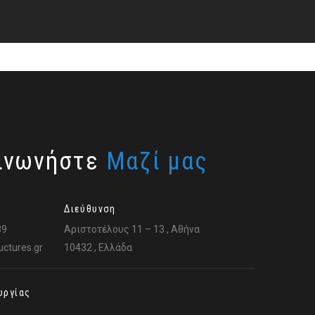
ινωνήστε
Μαζί μας
Διεύθυνση
39
Αριστοτέλους 11 – 13 , Αθήνα
ctures.gr
10432 , Ελλάδα
υργίας