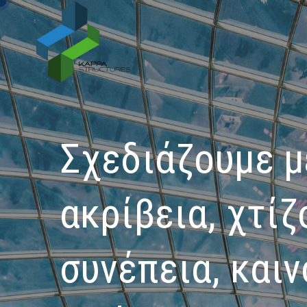
5
6
7
8
Σχεδιάζουμε μ
9
ακρίβεια, χτίζ
0
2
συνέπεια, και
3