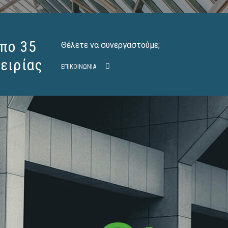
8
0
πο 35
Θέλετε να συνεργαστούμε;
ειρίας
2
ΕΠΙΚΟΙΝΩΝΊΑ
4
6
0
8
1
0
2
2