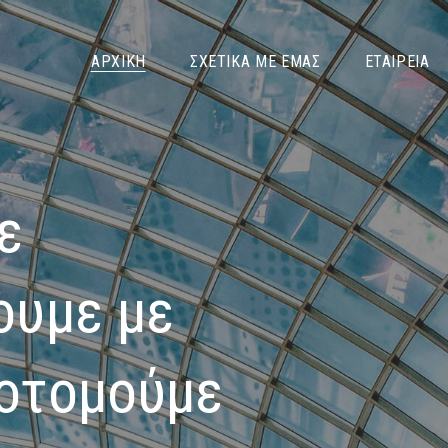
ΑΡΧΙΚΉ
ΣΧΕΤΙΚΆ ΜΕ ΕΜΆΣ
ΕΤΑΙΡΕΊΑ
ε
ουμε με
νοτομούμε