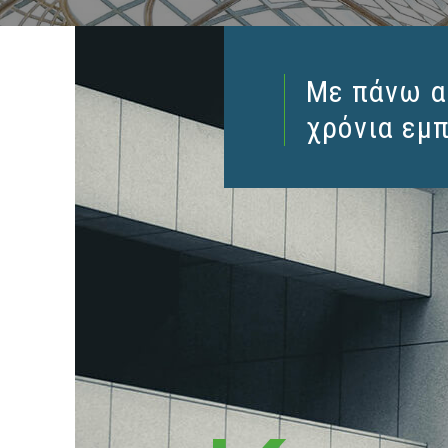
5
Mε πάνω α
1
6
χρόνια εμπ
2
7
3
8
4
9
5
0
6
1