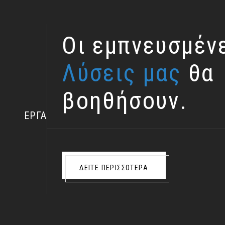
Ο
ι
ε
μ
π
ν
ε
υ
σ
μ
έ
ν
Λ
ύ
σ
ε
ι
ς
μ
α
ς
θ
α
/5
/6
β
ο
η
θ
ή
σ
ο
υ
ν
.
ΕΡΓΑ
ΔΕΊΤΕ ΠΕΡΙΣΣΌΤΕΡΑ