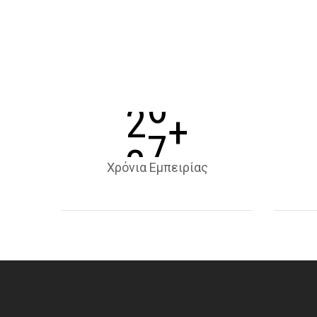
0
1
1
3
2
4
+
3
5
Χρόνια Εμπειρίας