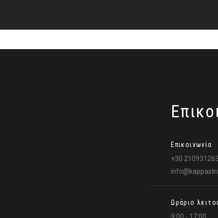
Επικο
Επικοινωνία
+30 21093126
info@kappastru
Ωράριο λειτο
9:00 - 17:00