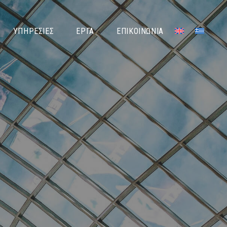
7
9
ΥΠΗΡΕΣΊΕΣ
ΈΡΓΑ
ΕΠΙΚΟΙΝΩΝΊΑ
1
3
5
7
9
1